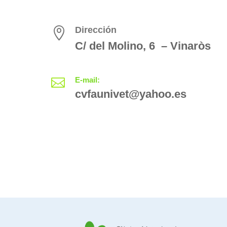
Dirección

C/ del Molino, 6 – Vinaròs
E-mail:

cvfaunivet@yahoo.es