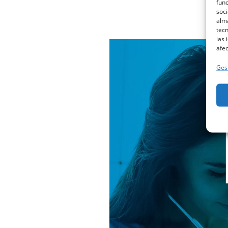
func
soci
alma
tec
las 
afec
Gest